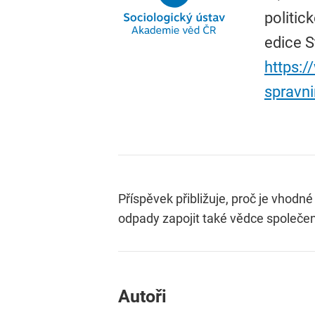
politic
edice S
https:/
spravn
Příspěvek přibližuje, proč je vhodn
odpady zapojit také vědce společe
Autoři