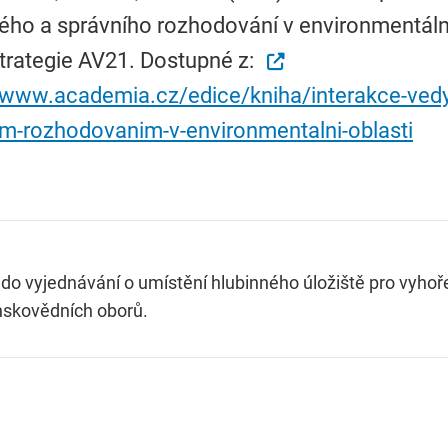
kého a správního rozhodování v environmentál
trategie AV21. Dostupné z:
/www.academia.cz/edice/kniha/interakce-vedy-
im-rozhodovanim-v-environmentalni-oblasti
é do vyjednávání o umístění hlubinného úložiště pro vyhoř
nskovědních oborů.