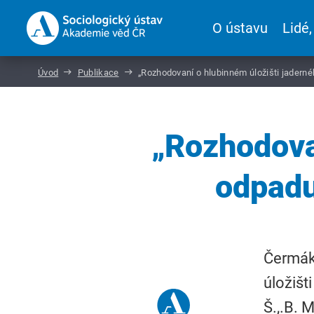
O ústavu
Lidé,
Úvod
Publikace
„Rozhodovaní o hlubinném úložišti jadern
„Rozhodova
odpadu
Čermák,
úložišt
Š.,.B. 