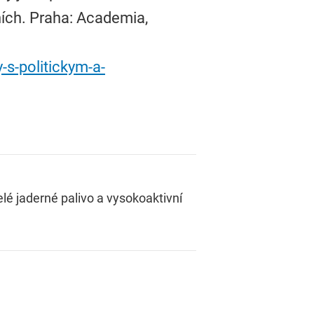
ních. Praha: Academia,
s-politickym-a-
elé jaderné palivo a vysokoaktivní