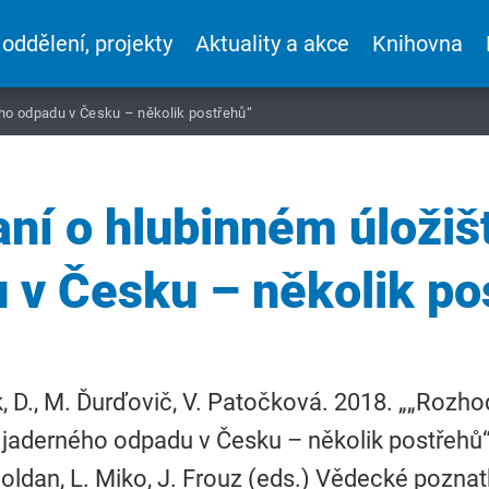
 oddělení, projekty
Aktuality a akce
Knihovna
ého odpadu v Česku – několik postřehů“
ní o hlubinném úložišt
 v Česku – několik po
 D., M. Ďurďovič, V. Patočková. 2018. „„Rozh
i jaderného odpadu v Česku – několik postřehů““
Moldan, L. Miko, J. Frouz (eds.) Vědecké pozna