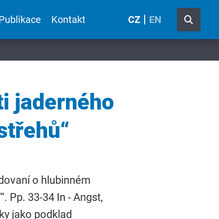
Publikace
Kontakt
CZ
EN
i jaderného
střehů“
odovaní o hlubinném
. Pp. 33-34 In - Angst,
tky jako podklad