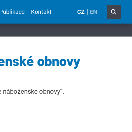
Publikace
Kontakt
CZ
EN
ženské obnovy
ké náboženské obnovy“.