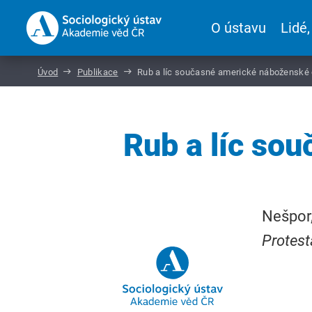
O ústavu
Lidé,
Úvod
Publikace
Rub a líc současné americké náboženské
Rub a líc so
Nešpor,
Protest