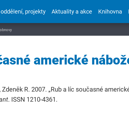
 oddělení, projekty
Aktuality a akce
Knihovna
 obnovy
učasné americké nábo
 Zdeněk R. 2007. „Rub a líc současné americ
ant
. ISSN 1210-4361.