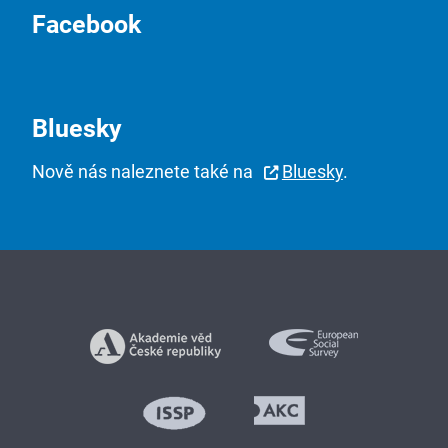
Facebook
Bluesky
Nově nás naleznete také na
Bluesky
.