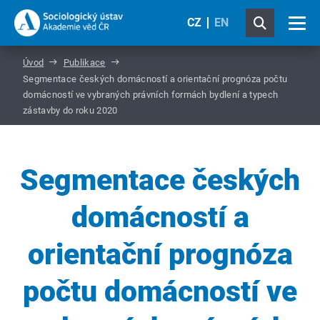
CZ
EN
Úvod
Publikace
Segmentace českých domácností a orientační prognóza počtu
domácností ve vybraných právních formách bydlení a typech
zástavby do roku 2020
Segmentace českých
domácností a
orientační prognóza
počtu domácností ve