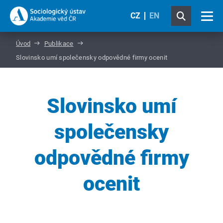
CZ
EN
Úvod
Publikace
Slovinsko umí společensky odpovědné firmy ocenit
Slovinsko umí
společensky
odpovědné firmy
ocenit