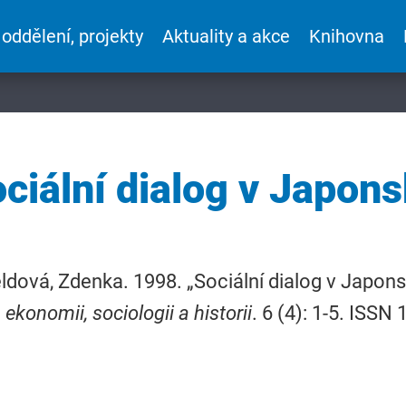
 oddělení, projekty
Aktuality a akce
Knihovna
ciální dialog v Japon
dová, Zdenka. 1998. „Sociální dialog v Japon
, ekonomii, sociologii a historii
. 6 (4): 1-5. ISSN