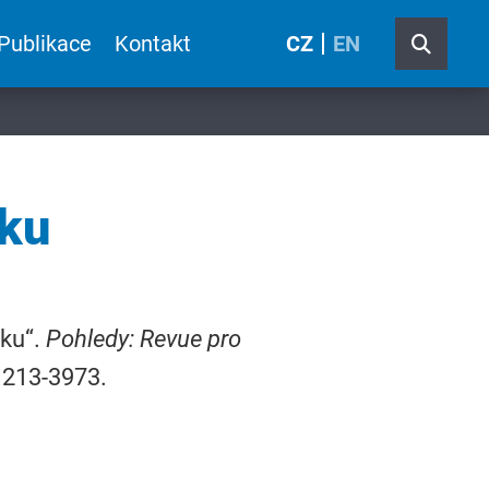
Publikace
Kontakt
CZ
EN
sku
sku“.
Pohledy: Revue pro
 1213-3973.