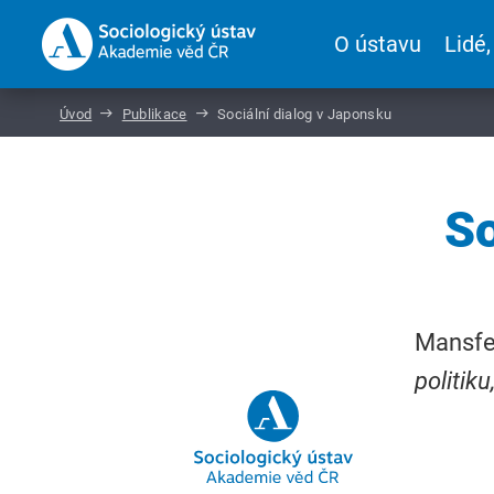
O ústavu
Lidé,
Úvod
Publikace
Sociální dialog v Japonsku
So
Mansfel
politiku