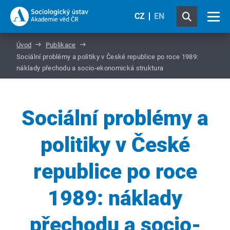
CZ
EN
Úvod
Publikace
Sociální problémy a politiky v České republice po roce 1989:
náklady přechodu a socio-ekonomická struktura
Sociální problémy a
politiky v České
republice po roce
1989: náklady
přechodu a socio-