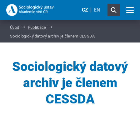
CZ
EN
Úvod
Publikace
Sociologický datový archiv je členem CESSDA
Sociologický datový
archiv je členem
CESSDA