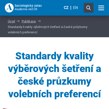
CZ
EN
Úvod
Publikace
Standardy kvality výběrových šetření a české průzkumy
volebních preferencí
Standardy kvality
výběrových šetření a
české průzkumy
volebních preferencí