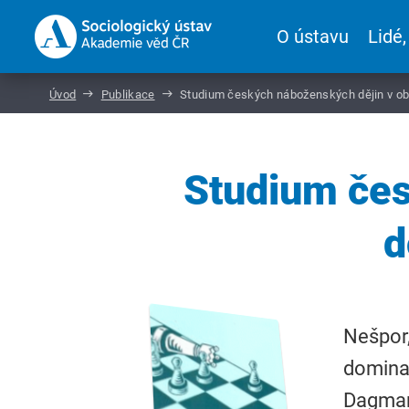
O ústavu
Lidé,
Úvod
Publikace
Studium českých náboženských dějin v ob
Studium čes
d
Nešpor,
dominan
Dagmar