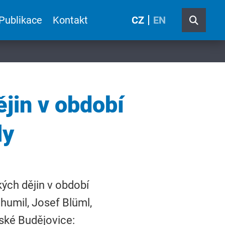
Publikace
Kontakt
CZ
EN
jin v období
ly
ých dějin v období
humil, Josef Blüml,
ské Budějovice: