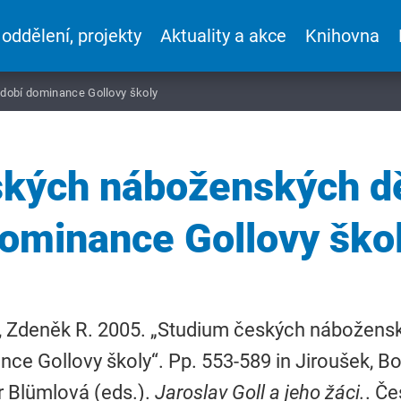
 oddělení, projekty
Aktuality a akce
Knihovna
dobí dominance Gollovy školy
kých náboženských dě
ominance Gollovy ško
 Zdeněk R. 2005. „Studium českých nábožensk
ce Gollovy školy“. Pp. 553-589 in Jiroušek, Bo
 Blümlová (eds.).
Jaroslav Goll a jeho žáci.
. Če