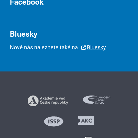
Facebook
Bluesky
Nově nás naleznete také na
Bluesky
.