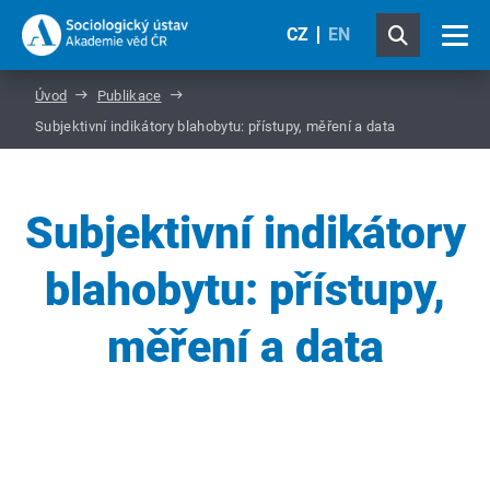
CZ
EN
Úvod
Publikace
Subjektivní indikátory blahobytu: přístupy, měření a data
Subjektivní indikátory
blahobytu: přístupy,
měření a data