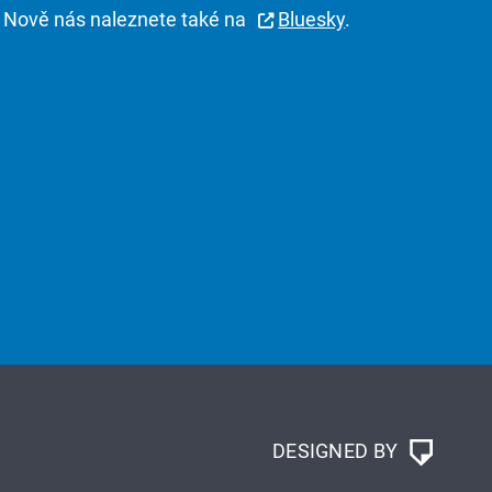
Nově nás naleznete také na
Bluesky
.
DESIGNED BY