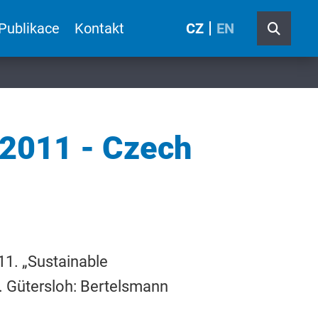
Publikace
Kontakt
CZ
EN
 2011 - Czech
11. „Sustainable
. Gütersloh: Bertelsmann