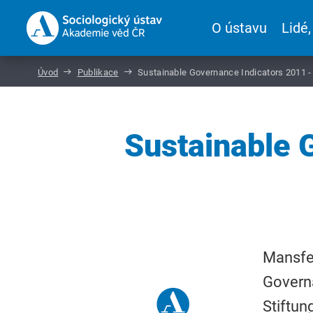
O ústavu
Lidé,
Úvod
Publikace
Sustainable Governance Indicators 2011 -
Sustainable 
Mansfel
Governa
Stiftun