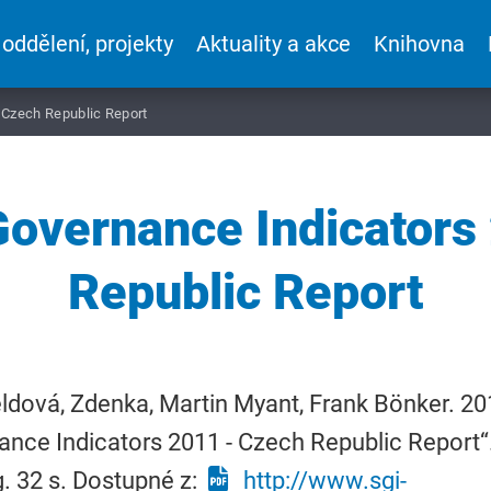
 oddělení, projekty
Aktuality a akce
Knihovna
 Czech Republic Report
Governance Indicators
Republic Report
dová, Zdenka, Martin Myant, Frank Bönker. 20
nce Indicators 2011 - Czech Republic Report“
g. 32 s. Dostupné z:
http://www.sgi-