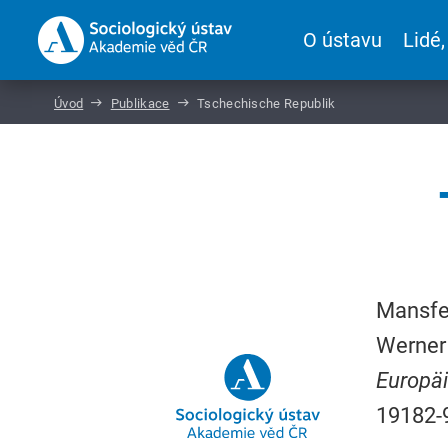
O ústavu
Lidé,
Úvod
Publikace
Tschechische Republik
Mansfel
Werner 
Europäi
19182-