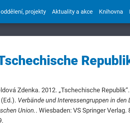
 oddělení, projekty
Aktuality a akce
Knihovna
Tschechische Republi
dová Zdenka. 2012. „Tschechische Republik“. 
(Ed.).
Verbände und Interessengruppen in den 
schen Union.
. Wiesbaden: VS Springer Verlag.
9.