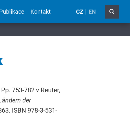
Publikace
Kontakt
CZ
EN
k
Pp. 753-782 v Reuter,
Ländern der
 863. ISBN 978-3-531-