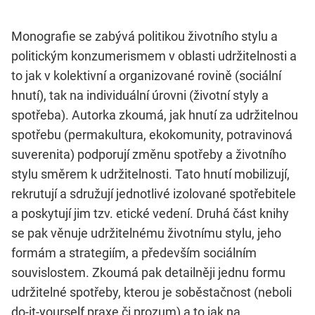
Monografie se zabývá politikou životního stylu a
politickým konzumerismem v oblasti udržitelnosti a
to jak v kolektivní a organizované rovině (sociální
hnutí), tak na individuální úrovni (životní styly a
spotřeba). Autorka zkoumá, jak hnutí za udržitelnou
spotřebu (permakultura, ekokomunity, potravinová
suverenita) podporují změnu spotřeby a životního
stylu směrem k udržitelnosti. Tato hnutí mobilizují,
rekrutují a sdružují jednotlivé izolované spotřebitele
a poskytují jim tzv. etické vedení. Druhá část knihy
se pak věnuje udržitelnému životnímu stylu, jeho
formám a strategiím, a především sociálním
souvislostem. Zkoumá pak detailněji jednu formu
udržitelné spotřeby, kterou je soběstačnost (neboli
do-it-yourself praxe či prozum) a to jak na