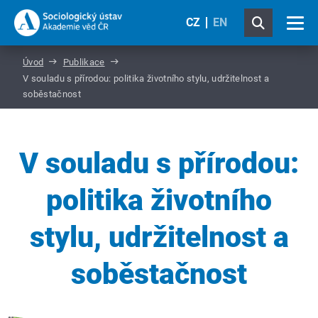
CZ
EN
Úvod
Publikace
V souladu s přírodou: politika životního stylu, udržitelnost a
soběstačnost
V souladu s přírodou:
politika životního
stylu, udržitelnost a
soběstačnost