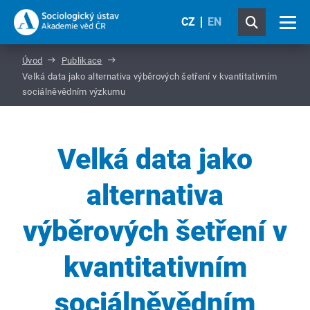
CZ
EN
Úvod
Publikace
Velká data jako alternativa výběrových šetření v kvantitativním
sociálněvědním výzkumu
Velká data jako
alternativa
výběrových šetření v
kvantitativním
sociálněvědním