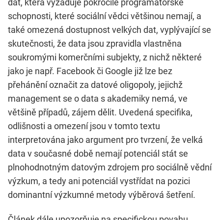
dat, která vyžaduje pokročilé programátorské
schopnosti, které sociální vědci většinou nemají, a
také omezená dostupnost velkých dat, vyplývající se
skutečnosti, že data jsou zpravidla vlastněna
soukromými komerčními subjekty, z nichž některé
jako je např. Facebook či Google již lze bez
přehánění označit za datové oligopoly, jejichž
management se o data s akademiky nemá, ve
většině případů, zájem dělit. Uvedená specifika,
odlišnosti a omezení jsou v tomto textu
interpretována jako argument pro tvrzení, že velká
data v současné době nemají potenciál stát se
plnohodnotným datovým zdrojem pro sociálně vědní
výzkum, a tedy ani potenciál vystřídat na pozici
dominantní výzkumné metody výběrová šetření.
Článek dále upozorňuje na specifickou povahu