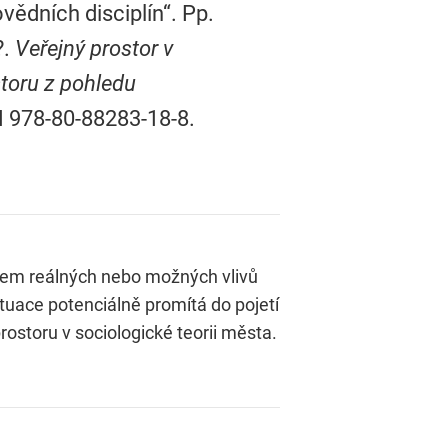
ědních disciplín“. Pp.
?.
Veřejný prostor v
toru z pohledu
N 978-80-88283-18-8.
atem reálných nebo možných vlivů
tuace potenciálně promítá do pojetí
ostoru v sociologické teorii města.