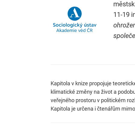
městské
11-19 i
ohrožen
společe
Kapitola v knize propojuje teoreti
klimatické změny na život a podobu 
veřejného prostoru v politickém roz
Kapitola je určena i čtenářům mimo