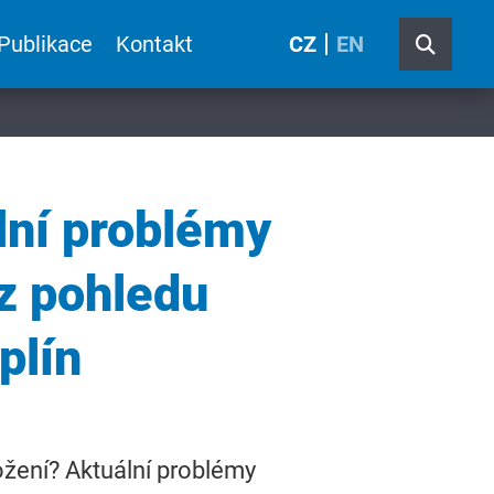
Publikace
Kontakt
CZ
EN
lní problémy
z pohledu
plín
ožení? Aktuální problémy