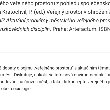
ho veřejného prostoru z pohledu společenskov
n Kratochvíl, P. (ed.) Veřejný prostor v ohrožení
í? Aktuální problémy městského veřejného pros
nskovědních disciplín
. Praha: Artefactum. ISB
cké debaty o pojmu „veřejného prostoru“ s aktuálním tém
měst. Diskutuje, nakolik se tato nová environmentální si
hodování na úrovni měst, a také do konceptu veřejného pr
 obor sociologie.