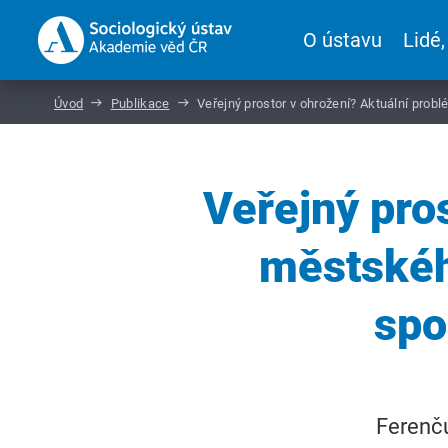
O ústavu
Lidé,
Úvod
Publikace
Veřejný prostor v ohrožení? Aktuální pro
Veřejný pro
městskéh
spo
Ferenču