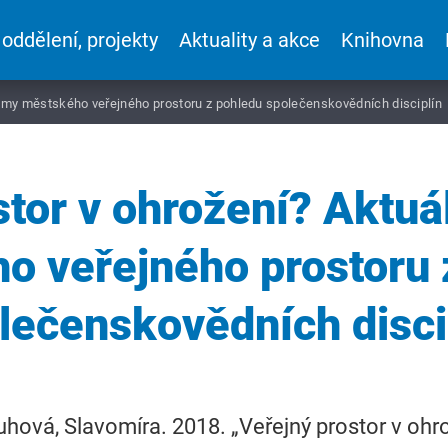
 oddělení, projekty
Aktuality a akce
Knihovna
blémy městského veřejného prostoru z pohledu společenskovědních disciplín
stor v ohrožení? Aktuá
o veřejného prostoru 
lečenskovědních disci
hová, Slavomíra. 2018. „Veřejný prostor v ohr