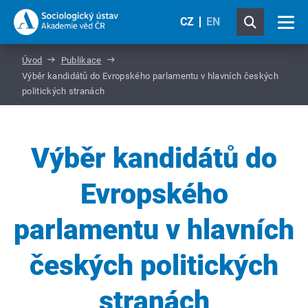
CZ
EN
Úvod
Publikace
Výběr kandidátů do Evropského parlamentu v hlavních českých
politických stranách
Výběr kandidátů do
Evropského
parlamentu v hlavních
českých politických
stranách