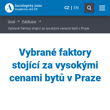
CZ
EN
Úvod
Publikace
Vybrané faktory stojící za vysokými cenami bytů v Praze
Vybrané faktory
stojící za vysokými
cenami bytů v Praze