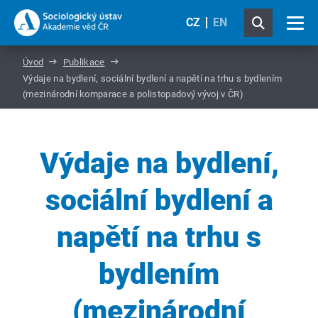
CZ
EN
Úvod
Publikace
Výdaje na bydlení, sociální bydlení a napětí na trhu s bydlením
(mezinárodní komparace a polistopadový vývoj v ČR)
Výdaje na bydlení,
sociální bydlení a
napětí na trhu s
bydlením
(mezinárodní