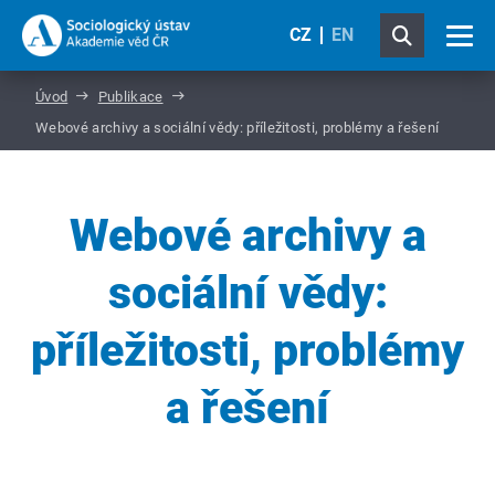
CZ
EN
Úvod
Publikace
Webové archivy a sociální vědy: příležitosti, problémy a řešení
Webové archivy a
sociální vědy:
příležitosti, problémy
a řešení