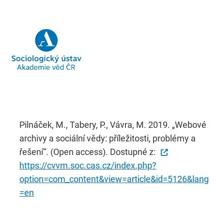
Pilnáček, M., Tabery, P., Vávra, M. 2019. „Webové
archivy a sociální vědy: příležitosti, problémy a
řešení“. (Open access). Dostupné z:
https://cvvm.soc.cas.cz/index.php?
option=com_content&view=article&id=5126&lang
=en