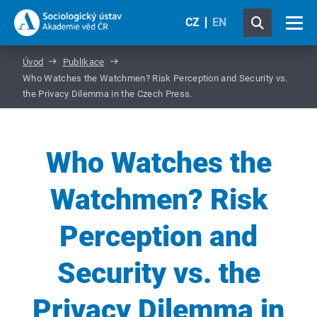
CZ
EN
Úvod
Publikace
Who Watches the Watchmen? Risk Perception and Security vs.
the Privacy Dilemma in the Czech Press.
Who Watches the
Watchmen? Risk
Perception and
Security vs. the
Privacy Dilemma in