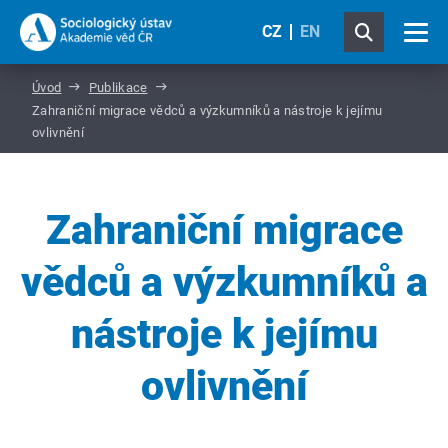
CZ
EN
Úvod
Publikace
Zahraniční migrace vědců a výzkumníků a nástroje k jejímu
ovlivnění
Zahraniční migrace
vědců a výzkumníků a
nástroje k jejímu
ovlivnění