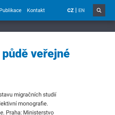
Publikace
Kontakt
CZ
EN
a půdě veřejné
stavu migračních studií
lektivní monografie.
ce
. Praha: Ministerstvo