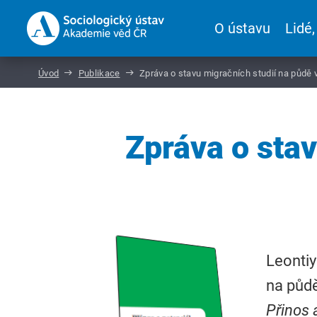
O ústavu
Lidé,
Úvod
Publikace
Zpráva o stavu migračních studií na půdě 
Zpráva o stav
Leontiy
na půdě
Přinos 