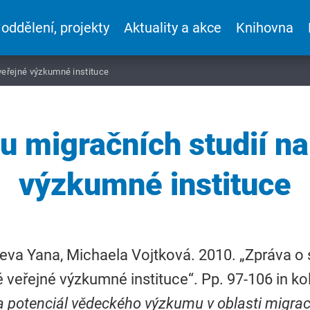
 oddělení, projekty
Aktuality a akce
Knihovna
veřejné výzkumné instituce
u migračních studií n
výzkumné instituce
eva Yana, Michaela Vojtková. 2010. „Zpráva o 
 veřejné výzkumné instituce“. Pp. 97-106 in ko
a potenciál vědeckého výzkumu v oblasti migra