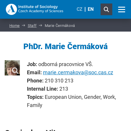
CZ
EN
Home
Staff
Marie Čermáková
PhDr. Marie Čermáková
Job:
odborná pracovnice VŠ.
Email:
marie.cermakova@soc.cas.cz
Phone:
210 310 213
Internal Line:
213
Topics:
European Union, Gender, Work,
Family