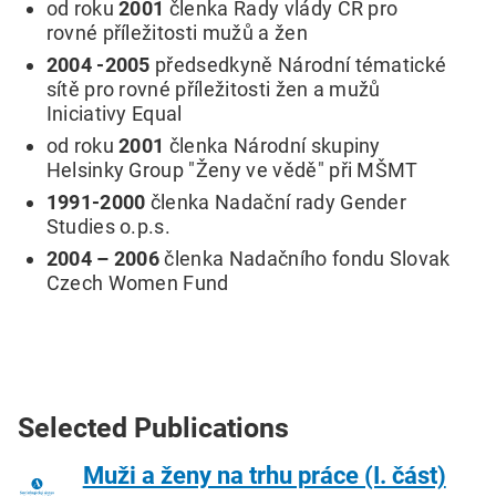
od roku
2001
členka Rady vlády ČR pro
rovné příležitosti mužů a žen
2004 -2005
předsedkyně Národní tématické
sítě pro rovné příležitosti žen a mužů
Iniciativy Equal
od roku
2001
členka Národní skupiny
Helsinky Group "Ženy ve vědě" při MŠMT
1991-2000
členka Nadační rady Gender
Studies o.p.s.
2004 – 2006
členka Nadačního fondu Slovak
Czech Women Fund
Selected Publications
Muži a ženy na trhu práce (I. část)