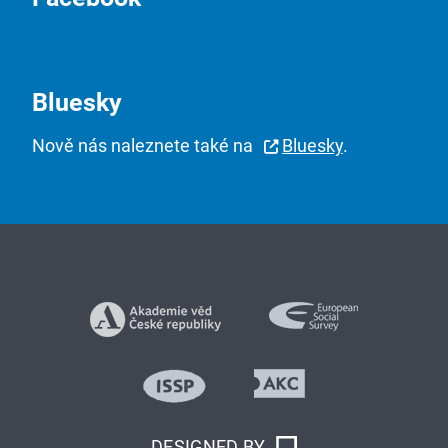
Bluesky
Nově nás naleznete také na
Bluesky
.
DESIGNED BY