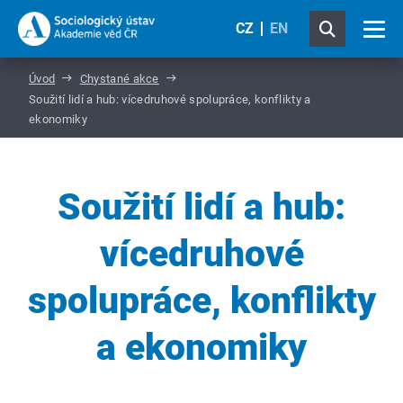
CZ
EN
Úvod
Chystané akce
Soužití lidí a hub: vícedruhové spolupráce, konflikty a
ekonomiky
Soužití lidí a hub:
vícedruhové
spolupráce, konflikty
a ekonomiky