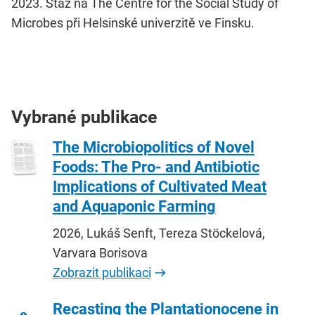
2023. Stáž na The Centre for the Social Study of
Microbes při Helsinské univerzitě ve Finsku.
Vybrané publikace
The Microbiopolitics of Novel
Foods: The Pro- and Antibiotic
Implications of Cultivated Meat
and Aquaponic Farming
2026, Lukáš Senft, Tereza Stöckelová,
Varvara Borisova
Zobrazit publikaci
Recasting the Plantationocene in