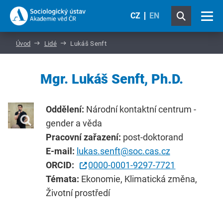
CZ
EN
Úvod
Lidé
Lukáš Senft
Mgr. Lukáš Senft, Ph.D.
Oddělení:
Národní kontaktní centrum -
gender a věda
Pracovní zařazení:
post-doktorand
E-mail:
lukas.senft@soc.cas.cz
ORCID:
0000-0001-9297-7721
Témata:
Ekonomie, Klimatická změna,
Životní prostředí