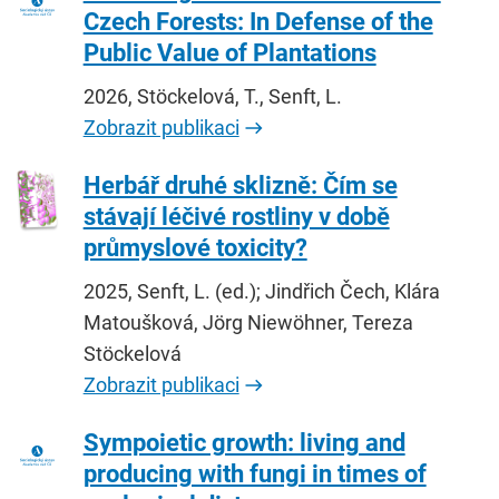
Czech Forests: In Defense of the
Public Value of Plantations
2026, Stöckelová, T., Senft, L.
Zobrazit publikaci
Herbář druhé sklizně: Čím se
stávají léčivé rostliny v době
průmyslové toxicity?
2025, Senft, L. (ed.); Jindřich Čech, Klára
Matoušková, Jörg Niewöhner, Tereza
Stöckelová
Zobrazit publikaci
Sympoietic growth: living and
producing with fungi in times of