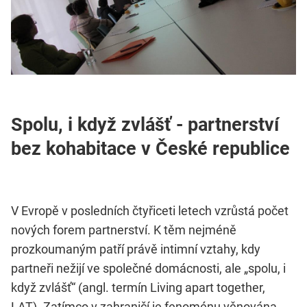
Spolu, i když zvlášť - partnerství
bez kohabitace v České republice
V Evropě v posledních čtyřiceti letech vzrůstá počet
nových forem partnerství. K těm nejméně
prozkoumaným patří právě intimní vztahy, kdy
partneři nežijí ve společné domácnosti, ale „spolu, i
když zvlášť“ (angl. termín Living apart together,
LAT). Zatímco v zahraničí je fenoménu věnována