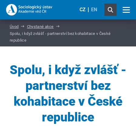
CZ
EN
Úvod
Chystané akce
Spolu, i když zvlášť - partnerství bez kohabitace v České
republice
Spolu, i když zvlášť -
partnerství bez
kohabitace v České
republice