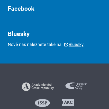
Facebook
Bluesky
Nově nás naleznete také na
Bluesky
.