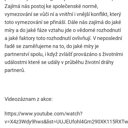
Zajímá nás postoj ke společenské normě,
vymezování se vůči ní a vnitřní i vnější konflikt, který
toto vymezování se přináší. Dále nás zajímá do jaké
míry a do jaké fáze vztahu jde o vědomé rozhodnutí
a jaké faktory toto rozhodnutí ovlivňují. V neposlední
řadě se zaměřujeme na to, do jaké míry je
partnerství spolu, i když zvlášť provázáno s životními
událostmi které se udály v průběhu životní dráhy
partnerů.
Videozáznam z akce:
https://www.youtube.com/watch?
v=X4z3Wdy9hws&list=UUJEUfohl4Gm290XK115RXT