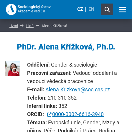
CZ
EN
Úvod
Lidé
Alena Křížková
PhDr. Alena Křížková, Ph.D.
Oddělení:
Gender & sociologie
Pracovní zařazení:
Vedoucí oddělení a
vedoucí vědecká pracovnice
E-mail:
Alena.Krizkova@soc.cas.cz
Telefon:
210 310 352
Interní linka:
352
ORCID:
0000-0002-6616-3940
Témata:
Evropská unie, Gender, Mzdy a
příjmy, Péče, Podnikání, Práce, Rodina,