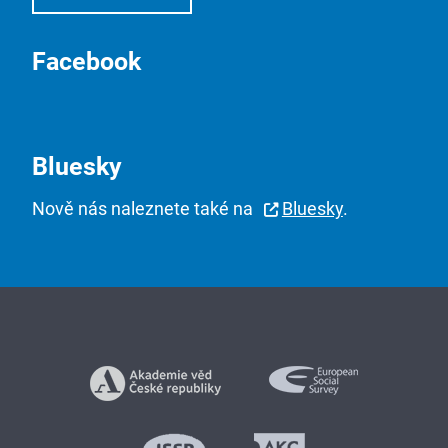
Facebook
Bluesky
Nově nás naleznete také na
Bluesky
.