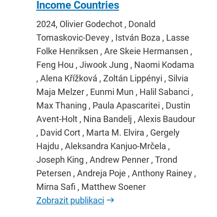
Income Countries
2024, Olivier Godechot , Donald
Tomaskovic-Devey , István Boza , Lasse
Folke Henriksen , Are Skeie Hermansen ,
Feng Hou , Jiwook Jung , Naomi Kodama
, Alena Křížková , Zoltán Lippényi , Silvia
Maja Melzer , Eunmi Mun , Halil Sabanci ,
Max Thaning , Paula Apascaritei , Dustin
Avent-Holt , Nina Bandelj , Alexis Baudour
, David Cort , Marta M. Elvira , Gergely
Hajdu , Aleksandra Kanjuo-Mrčela ,
Joseph King , Andrew Penner , Trond
Petersen , Andreja Poje , Anthony Rainey ,
Mirna Safi , Matthew Soener
Zobrazit publikaci