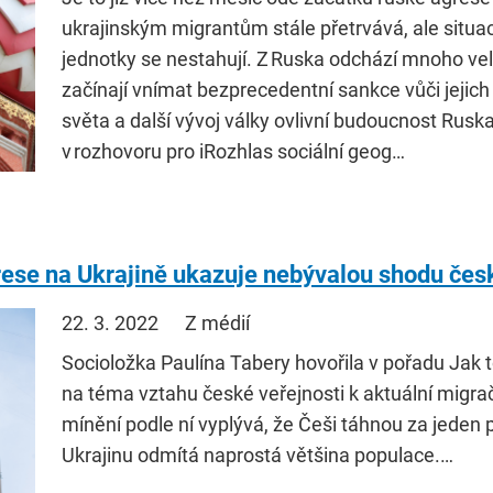
ukrajinským migrantům stále přetrvává, ale situa
jednotky se nestahují. Z Ruska odchází mnoho vel
začínají vnímat bezprecedentní sankce vůči jejich 
světa a další vývoj války ovlivní budoucnost Rusk
v rozhovoru pro iRozhlas sociální geog…
rese na Ukrajině ukazuje nebývalou shodu česk
22. 3. 2022
Z médií
Socioložka Paulína Tabery hovořila v pořadu Jak 
na téma vztahu české veřejnosti k aktuální migra
mínění podle ní vyplývá, že Češi táhnou za jeden 
Ukrajinu odmítá naprostá většina populace.…