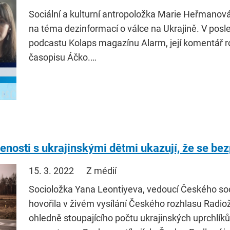
Sociální a kulturní antropoložka Marie Heřmanová
na téma dezinformací o válce na Ukrajině. V posl
podcastu Kolaps magazínu Alarm, její komentář r
časopisu Áčko.…
nosti s ukrajinskými dětmi ukazují, že se be
15. 3. 2022
Z médií
Socioložka Yana Leontiyeva, vedoucí Českého so
hovořila v živém vysílání Českého rozhlasu Radio
ohledně stoupajícího počtu ukrajinských uprchlíků