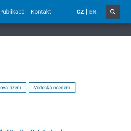
Publikace
Kontakt
CZ
EN
ová řízení
Vědecká ocenění