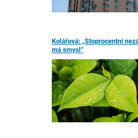
Kolářová: „Stoprocentní nezá
má smysl“