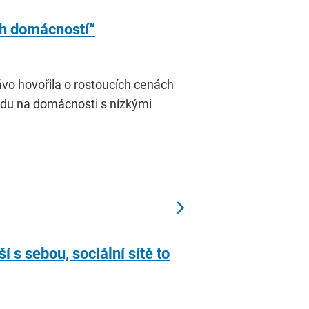
ch domácností“
rávo hovořila o rostoucích cenách
adu na domácnosti s nízkými
 s sebou, sociální sítě to