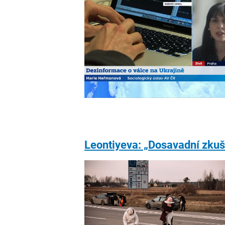
Leontiyeva: „Dosavadní zkuše