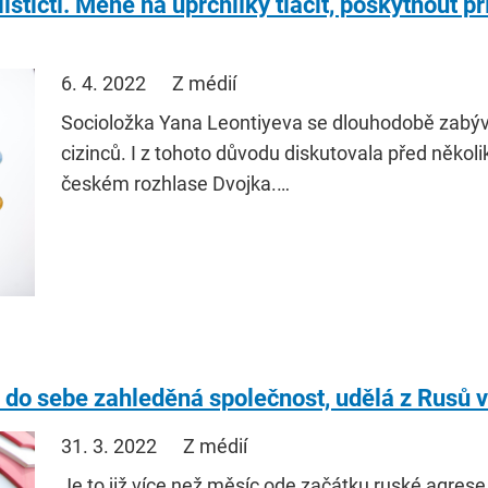
stičtí. Méně na uprchlíky tlačit, poskytnout pří
6. 4. 2022
Z médií
Socioložka Yana Leontiyeva se dlouhodobě zabýv
cizinců. I z tohoto důvodu diskutovala před několik
českém rozhlase Dvojka.…
 do sebe zahleděná společnost, udělá z Rusů v 
31. 3. 2022
Z médií
Je to již více než měsíc ode začátku ruské agrese 