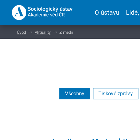
O ústavu
Lidé,
Úvod
Aktuality
Z médií
Všechny
Tiskové zprávy