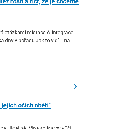
ležitosti a říct, že je chceme
á otázkami migrace či integrace
a dny v pořadu Jak to vidí... na
jejich očích oběti"
na Ukrajině. Vlna solidarity vůči