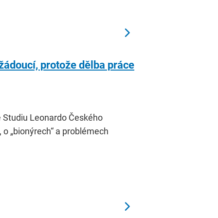
 žádoucí, protože dělba práce
e Studiu Leonardo Českého
u, o „bionýrech“ a problémech