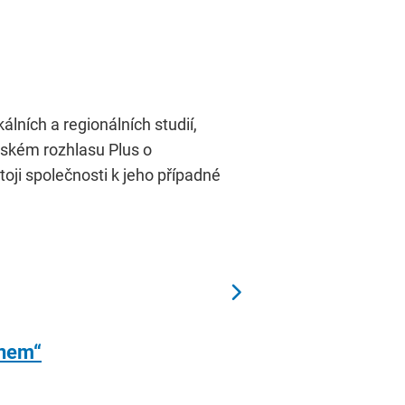
lních a regionálních studií,
eském rozhlasu Plus o
ji společnosti k jeho případné
ánem“