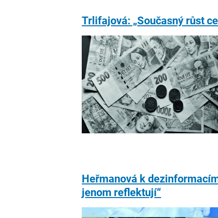
Trlifajová: „Současný růst c
Heřmanová k dezinformacím o v
jenom reflektují“