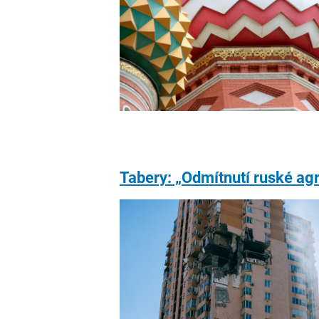
Tabery: „Odmítnutí ruské ag