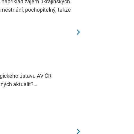
e například zájem ukrajinských
zaměstnání, pochopitelný, takže
ogického ústavu AV ČR
tných aktualit?…