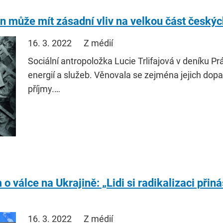
en může mít zásadní vliv na velkou část český
16. 3. 2022
Z médií
Sociální antropoložka Lucie Trlifajová v deníku P
energií a služeb. Věnovala se zejména jejich dop
příjmy.…
álce na Ukrajině: „Lidi si radikalizaci přináší
16. 3. 2022
Z médií