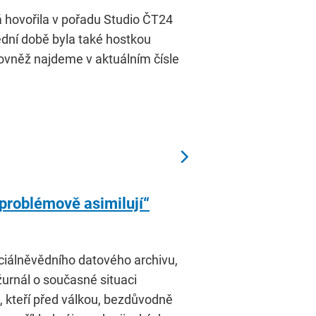
 hovořila v pořadu Studio ČT24
ední době byla také hostkou
ovněž najdeme v aktuálním čísle
zproblémově asimilují“
ciálněvědního datového archivu,
žurnál o současné situaci
, kteří před válkou, bezdůvodně