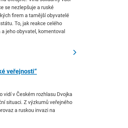
ce se nezlepšuje a ruské
kých firem a tamější obyvatelé
státu. To, jak reakce celého
a a jeho obyvatel, komentoval
é veřejnosti“
to vidí v Českém rozhlasu Dvojka
ční situaci. Z výzkumů veřejného
provaz a ruskou invazi na