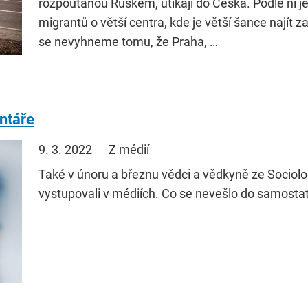
rozpoutanou Ruskem, utíkají do Česka. Podle ní j
migrantů o větší centra, kde je větší šance najít 
se nevyhneme tomu, že Praha, …
ntáře
9. 3. 2022
Z médií
Také v únoru a březnu vědci a vědkyně ze Sociol
vystupovali v médiích. Co se nevešlo do samosta