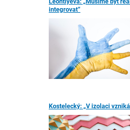
Leontiyeva: „Musíme být reali
integrovat“
Kostelecký: „V izolaci vzniká