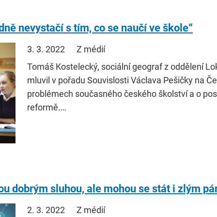
dně nevystačí s tím, co se naučí ve škole“
3. 3. 2022
Z médií
Tomáš Kostelecký, sociální geograf z oddělení Loká
mluvil v pořadu Souvislosti Václava Pešičky na Č
problémech současného českého školství a o posto
reformě.…
sou dobrým sluhou, ale mohou se stát i zlým p
2. 3. 2022
Z médií