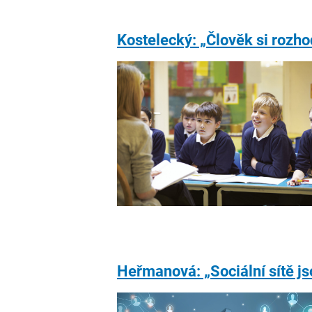
Kostelecký: „Člověk si rozho
Heřmanová: „Sociální sítě j