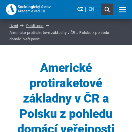
CZ
EN
Úvod
Publikace
Americké protiraketové základny v ČR a Polsku z pohledu
domácí veřejnosti
Americké
protiraketové
základny v ČR a
Polsku z pohledu
domácí veřejnosti