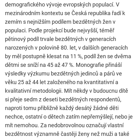
demografického vývoje evropských populací. V
mezinárodním kontextu se Česká republika řadí k
zemím s nejnižším podílem bezdětných žen v
populaci. Podle projekcí bude nejvyšší, téměř
pětinový podíl trvale bezdětných v generacích
narozených v polovině 80. let, v dalších generacích
by měl postupně klesat na 11 %, podíl žen se dvěma
dětmi se sníží na 45 až 47 %. Monografie přináší
výsledky výzkumu bezdětných jedinců a párů ve
věku 25 až 44 let založeného na kvantitativní a
kvalitativní metodologii. Mít někdy v budoucnu dítě
si přeje sedm z deseti bezdětných respondentů,
naproti tomu přibližně každý desátý žádné děti
nechce, ostatní o dětech zatím nepřemýšlejí, nebo je
mít nemohou. Za nedobrovolnou označují vlastní
bezdětnost významně častěji ženy než muži a také