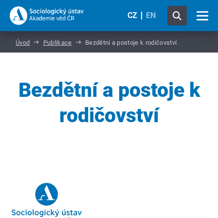
CZ
EN
Úvod
Publikace
Bezdětní a postoje k rodičovství
Bezdětní a postoje k
rodičovství