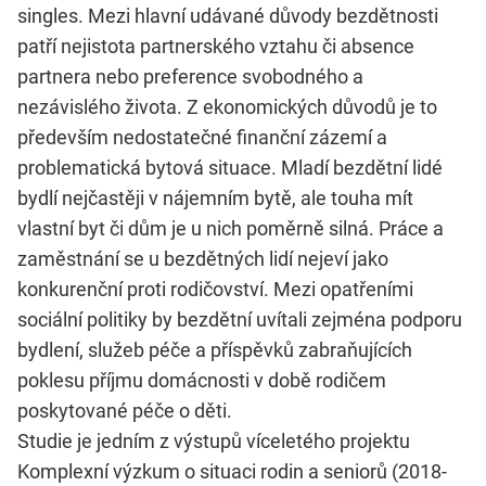
singles. Mezi hlavní udávané důvody bezdětnosti
patří nejistota partnerského vztahu či absence
partnera nebo preference svobodného a
nezávislého života. Z ekonomických důvodů je to
především nedostatečné finanční zázemí a
problematická bytová situace. Mladí bezdětní lidé
bydlí nejčastěji v nájemním bytě, ale touha mít
vlastní byt či dům je u nich poměrně silná. Práce a
zaměstnání se u bezdětných lidí nejeví jako
konkurenční proti rodičovství. Mezi opatřeními
sociální politiky by bezdětní uvítali zejména podporu
bydlení, služeb péče a příspěvků zabraňujících
poklesu příjmu domácnosti v době rodičem
poskytované péče o děti.
Studie je jedním z výstupů víceletého projektu
Komplexní výzkum o situaci rodin a seniorů (2018-