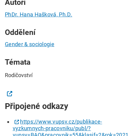
Autoři
PhDr. Hana Hašková, Ph.D.
Oddělení
Gender & sociologie
Témata
Rodičovství
Připojené odkazy
https://www.vupsv.cz/publikace-
vyzkumnych-pracovniku/publ/?
vupsv=BAO&pracovnik=55&klasif=2&rok=2021