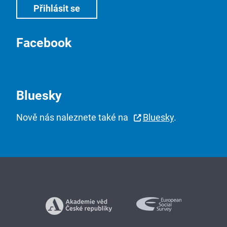
Facebook
Bluesky
Nově nás naleznete také na
Bluesky
.