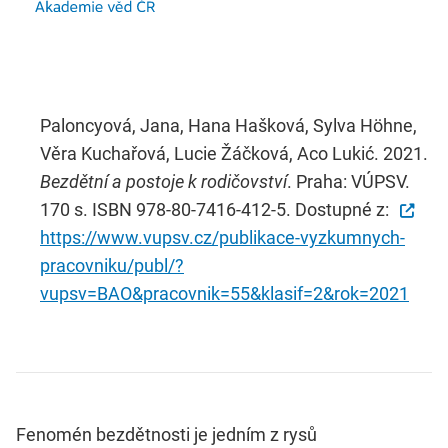
Paloncyová, Jana, Hana Hašková, Sylva Höhne,
Věra Kuchařová, Lucie Žáčková, Aco Lukić. 2021.
Bezdětní a postoje k rodičovství
. Praha: VÚPSV.
170 s. ISBN 978-80-7416-412-5. Dostupné z:
https://www.vupsv.cz/publikace-vyzkumnych-
pracovniku/publ/?
vupsv=BAO&pracovnik=55&klasif=2&rok=2021
Fenomén bezdětnosti je jedním z rysů