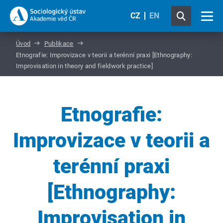
CZ
EN
Úvod
Publikace
Etnografie: Improvizace v teorii a terénní praxi [Ethnography:
Improvisation in theory and fieldwork practice]
Etnografie:
Improvizace v teorii a
terénní praxi
[Ethnography:
Improvisation in