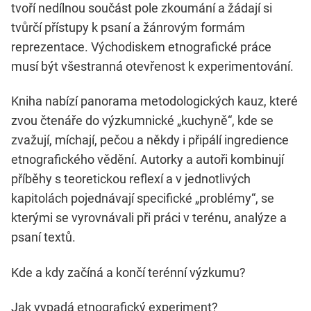
tvoří nedílnou součást pole zkoumání a žádají si
tvůrčí přístupy k psaní a žánrovým formám
reprezentace. Východiskem etnografické práce
musí být všestranná otevřenost k experimentování.
Kniha nabízí panorama metodologických kauz, které
zvou čtenáře do výzkumnické „kuchyně“, kde se
zvažují, míchají, pečou a někdy i připálí ingredience
etnografického vědění. Autorky a autoři kombinují
příběhy s teoretickou reflexí a v jednotlivých
kapitolách pojednávají specifické „problémy“, se
kterými se vyrovnávali při práci v terénu, analýze a
psaní textů.
Kde a kdy začíná a končí terénní výzkumu?
Jak vypadá etnografický experiment?