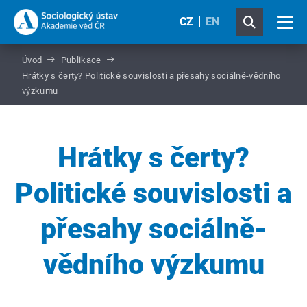
CZ
EN
Úvod
Publikace
Hrátky s čerty? Politické souvislosti a přesahy sociálně-vědního
výzkumu
Hrátky s čerty?
Politické souvislosti a
přesahy sociálně-
vědního výzkumu