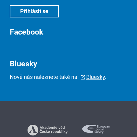
Facebook
Bluesky
Nově nás naleznete také na
Bluesky
.