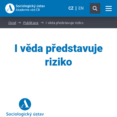
CZ
EN
Úvod
Publikace
I věda představuje riziko
I věda představuje
riziko