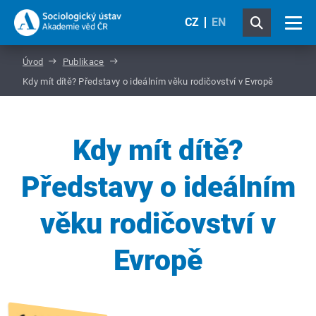
CZ
EN
Úvod
Publikace
Kdy mít dítě? Představy o ideálním věku rodičovství v Evropě
Kdy mít dítě?
Představy o ideálním
věku rodičovství v
Evropě