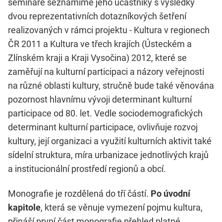
semináře seznámíme jeho účastníky s výsledky
dvou reprezentativních dotazníkových šetření
realizovaných v rámci projektu - Kultura v regionech
ČR 2011 a Kultura ve třech krajích (Ústeckém a
Zlínském kraji a Kraji Vysočina) 2012, které se
zaměřují na kulturní participaci a názory veřejnosti
na různé oblasti kultury, stručně bude také věnována
pozornost hlavnímu vývoji determinant kulturní
participace od 80. let. Vedle sociodemografických
determinant kulturní participace, ovlivňuje rozvoj
kultury, její organizaci a využití kulturních aktivit také
sídelní struktura, míra urbanizace jednotlivých krajů
a institucionální prostředí regionů a obcí.
Monografie je rozdělená do tří částí.
Po úvodní
kapitole
, která se věnuje vymezení pojmu kultura,
přináší první část monografie přehled platné