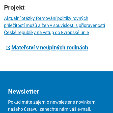
Projekt
Aktuální otázky formování politiky rovných
příležitostí mužů a žen v souvislosti s připraveností
České republiky na vstup do Evropské unie
Mateřství v neúplných rodinách
Newsletter
Pokud máte zájem o newsletter s novinkami
našeho ústavu, zanechte nám váš e-mail.