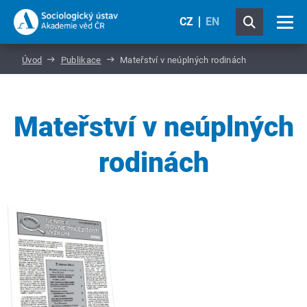
CZ
EN
Úvod
Publikace
Mateřství v neúplných rodinách
Mateřství v neúplných
rodinách