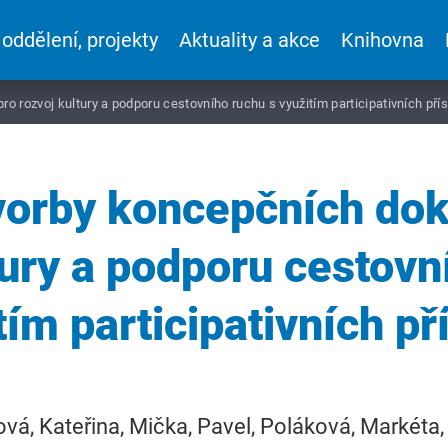
 oddělení, projekty
Aktuality a akce
Knihovna
 rozvoj kultury a podporu cestovního ruchu s využitím participativních pří
vorby koncepčních do
tury a podporu cestovn
tím participativních př
ová, Kateřina, Mička, Pavel, Poláková, Markéta