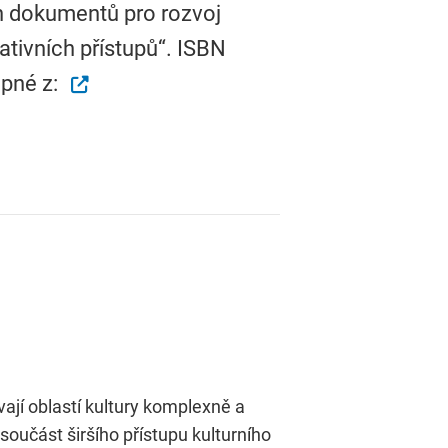
h dokumentů pro rozvoj
ativních přístupů“. ISBN
upné z:
ají oblastí kultury komplexně a
oučást širšího přístupu kulturního