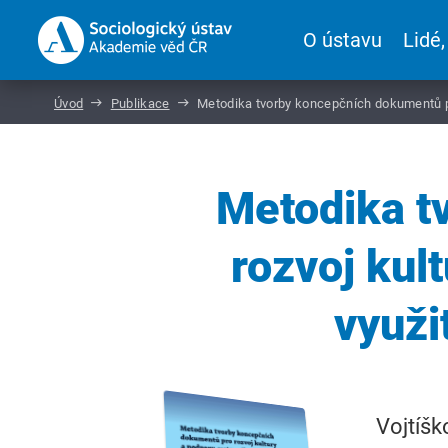
O ústavu
Lidé,
Úvod
Publikace
Metodika tvorby koncepčních dokumentů pro
Metodika t
rozvoj kul
využi
Vojtíšk