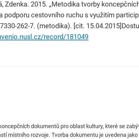
á, Zdenka. 2015. „Metodika tvorby koncepčníc
 a podporu cestovního ruchu s využitím particip
7330-262-7. (metodika). [cit. 15.04.2015]Dost
invenio.nusl.cz/record/181049
koncepčních dokumentů pro oblast kultury, které se zabýv
stí místního rozvoje. Tvorba dokumentu je uvedena jako s