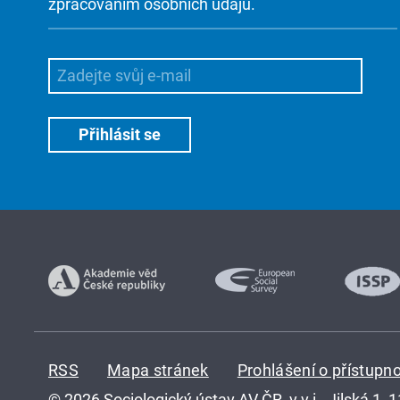
zpracováním osobních údajů.
RSS
Mapa stránek
Prohlášení o přístupno
© 2026 Sociologický ústav AV ČR, v.v.i., Jilská 1, 