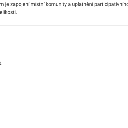
 je zapojení místní komunity a uplatnění participativníh
likosti.
D.