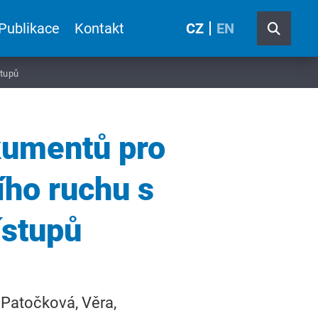
Publikace
Kontakt
CZ
EN
stupů
kumentů pro
ího ruchu s
ístupů
, Patočková, Věra,