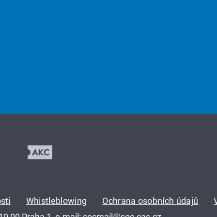
sti
Whistleblowing
Ochrana osobních údajů
110 00 Praha 1, e-mail:
socmail@soc.cas.cz