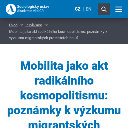
CZ
EN
Úvod
Publikace
Mobilita jako akt radikálního kosmopolitismu: poznámky k
výzkumu migrantských protestních hnutí
Mobilita jako akt
radikálního
kosmopolitismu:
poznámky k výzkumu
migrantských