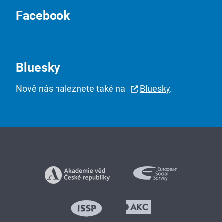
Facebook
Bluesky
Nově nás naleznete také na
Bluesky
.