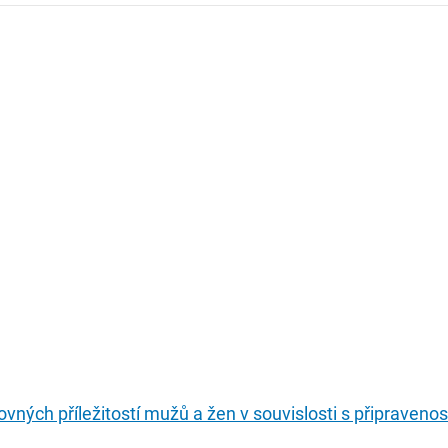
ovných příležitostí mužů a žen v souvislosti s připraveno