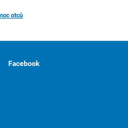
moc otců
Facebook