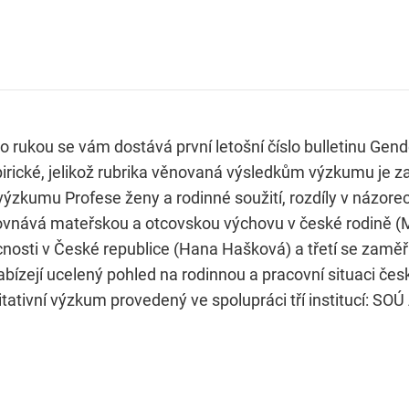
o rukou se vám dostává první letošní číslo bulletinu Gende
rické, jelikož rubrika věnovaná výsledkům výzkumu je zas
a výzkumu Profese ženy a rodinné soužití, rozdíly v názo
rovnává mateřskou a otcovskou výchovu v české rodině (M
osti v České republice (Hana Hašková) a třetí se zaměřu
k nabízejí ucelený pohled na rodinnou a pracovní situaci č
titativní výzkum provedený ve spolupráci tří institucí: SO