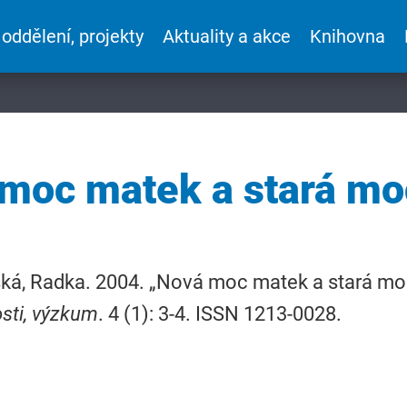
 oddělení, projekty
Aktuality a akce
Knihovna
moc matek a stará mo
ká, Radka. 2004. „Nová moc matek a stará mo
osti, výzkum
. 4 (1): 3-4. ISSN 1213-0028.