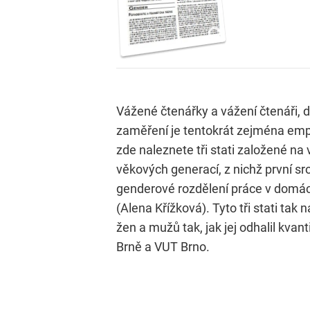
Vážené čtenářky a vážení čtenáři, d
zaměření je tentokrát zejména empi
zde naleznete tři stati založené n
věkových generací, z nichž první s
genderové rozdělení práce v domácn
(Alena Křížková). Tyto tři stati ta
žen a mužů tak, jak jej odhalil kvan
Brně a VUT Brno.