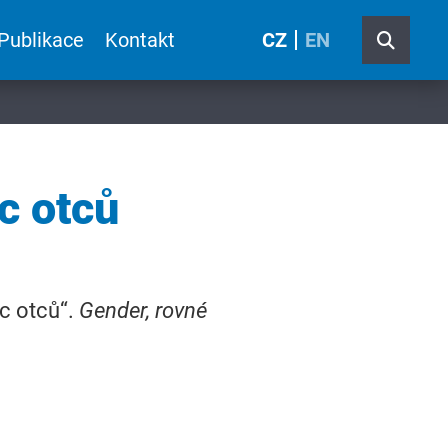
Publikace
Kontakt
CZ
EN
c otců
c otců“.
Gender, rovné