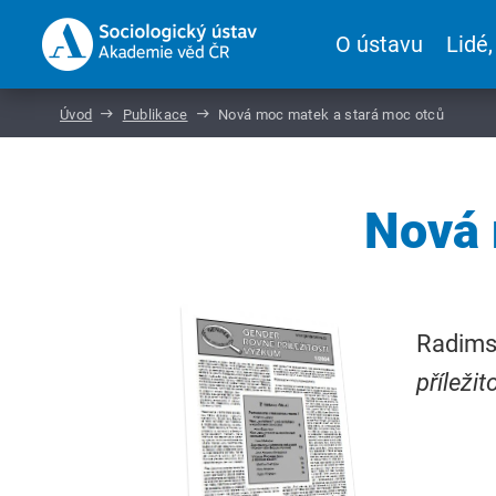
O ústavu
Lidé,
Úvod
Publikace
Nová moc matek a stará moc otců
Nová 
Radims
příležit