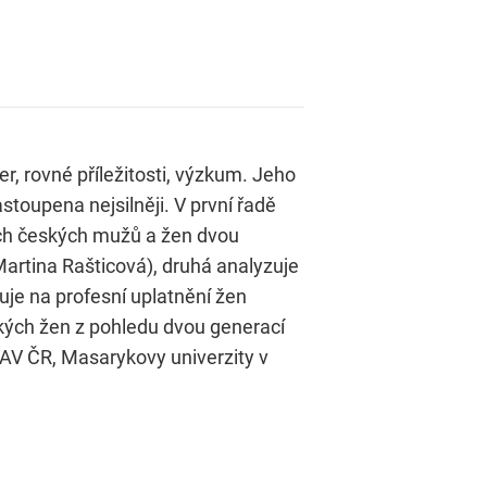
r, rovné příležitosti, výzkum. Jeho
toupena nejsilněji. V první řadě
rech českých mužů a žen dvou
artina Rašticová), druhá analyzuje
je na profesní uplatnění žen
eských žen z pohledu dvou generací
Ú AV ČR, Masarykovy univerzity v