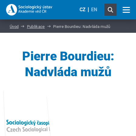
CZ
EN
Úvod
Publikace
Pierre Bourdieu: Nadvláda mužů
Pierre Bourdieu:
Nadvláda mužů