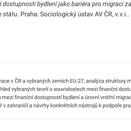
í dostupnosti bydlení jako bariéra pro migraci 
e státu
. Praha: Sociologický ústav AV ČR, v.v.i.
grace v ČR a vybraných zemích EU-27, analýza struktury m
ehled vybraných teorií o souvislostech mezi finanční dostu
mezi finanční dostupností bydlení a úrovní vnitřní migra
 v zahraničí a návrhy konkrétních nástrojů k podpoře pr