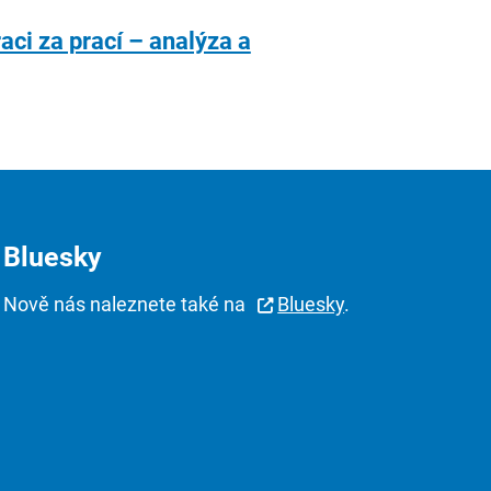
aci za prací – analýza a
Bluesky
Nově nás naleznete také na
Bluesky
.