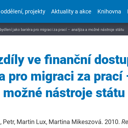
 oddělení, projekty
Aktuality a akce
Knihovna
 bydlení jako bariéra pro migraci za prací – analýza a možné nástroje státu
zdíly ve finanční dostu
a pro migraci za prací
možné nástroje státu
 Petr, Martin Lux, Martina Mikeszová. 2010.
Re