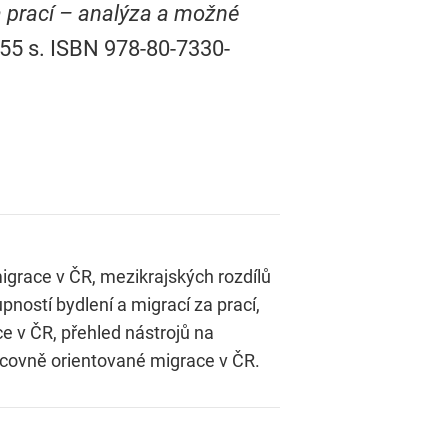
za prací – analýza a možné
. 55 s. ISBN 978-80-7330-
igrace v ČR, mezikrajských rozdílů
pností bydlení a migrací za prací,
ce v ČR, přehled nástrojů na
acovně orientované migrace v ČR.