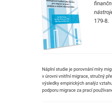
finančn
nástroj
179-8.
Náplní studie je porovnání míry mi
v úrovni vnitřní migrace, stručný př
výsledky empirických analýz vztahu 
podporu migrace za prací používané