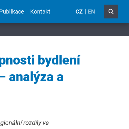
Publikace
Kontakt
CZ
EN
pnosti bydlení
 – analýza a
gionální rozdíly ve