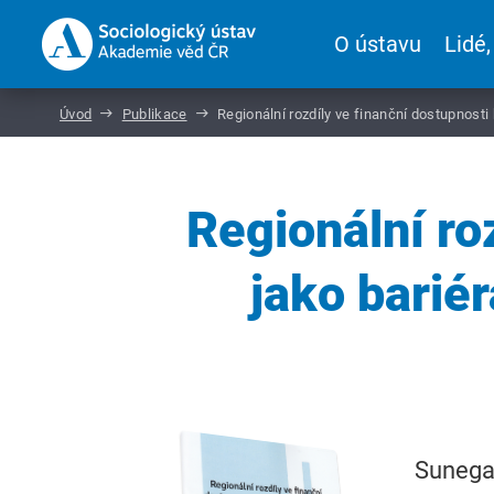
O ústavu
Lidé,
Úvod
Publikace
Regionální rozdíly ve finanční dostupnosti
Regionální ro
jako bariér
Sunega,