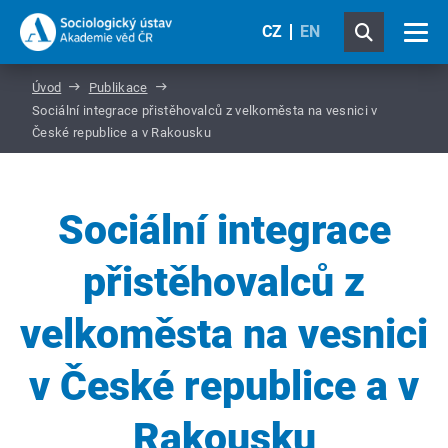
CZ
EN
Úvod
Publikace
Sociální integrace přistěhovalců z velkoměsta na vesnici v
České republice a v Rakousku
Sociální integrace
přistěhovalců z
velkoměsta na vesnici
v České republice a v
Rakousku