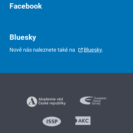
Facebook
Bluesky
Nově nás naleznete také na
Bluesky
.