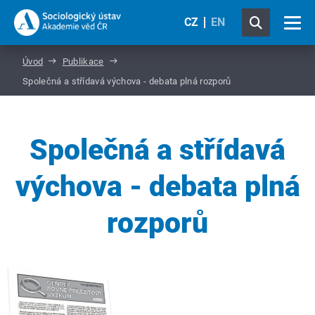
CZ
EN
Úvod
Publikace
Společná a střídavá výchova - debata plná rozporů
Společná a střídavá
výchova - debata plná
rozporů