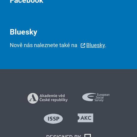
Facebook
Bluesky
Nově nás naleznete také na
Bluesky
.