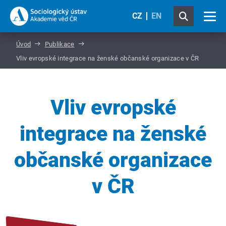
CZ
EN
Úvod
Publikace
Vliv evropské integrace na ženské občanské organizace v ČR
Vliv evropské
integrace na ženské
občanské organizace
v ČR