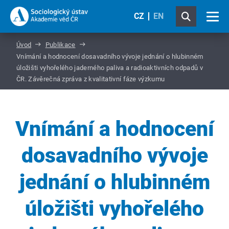
CZ
EN
Úvod
Publikace
Vnímání a hodnocení dosavadního vývoje jednání o hlubinném
úložišti vyhořelého jaderného paliva a radioaktivních odpadů v
ČR. Závěrečná zpráva z kvalitativní fáze výzkumu
Vnímání a hodnocení
dosavadního vývoje
jednání o hlubinném
úložišti vyhořelého