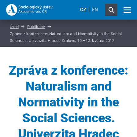
CZ
EN
Úvod
Publikace
Zpráva z konference: Naturalism and Normativity in the Social
Sciences. Univerzita Hradec Králové, 10.–12. května 2012
Zpráva z konference:
Naturalism and
Normativity in the
Social Sciences.
Univerzita Hradec