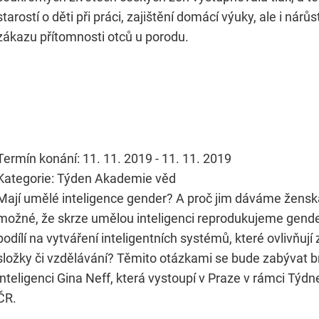
starostí o děti při práci, zajištění domácí výuky, ale i nárů
zákazu přítomnosti otců u porodu.
Termín konání: 11. 11. 2019 - 11. 11. 2019
Kategorie: Týden Akademie věd
Mají umělé inteligence gender? A proč jim dáváme žensk
možné, že skrze umělou inteligenci reprodukujeme gende
podílí na vytváření inteligentních systémů, které ovlivňují
složky či vzdělávání? Těmito otázkami se bude zabývat b
inteligenci Gina Neff, která vystoupí v Praze v rámci Tý
ČR.