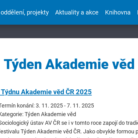
 oddělení, projekty
Aktuality a akce
Knihovna
Týden Akademie věd
a Týdnu Akademie věd ČR 2025
Termín konání: 3. 11. 2025 - 7. 11. 2025
Kategorie: Týden Akademie věd
Sociologický ústav AV ČR se i v tomto roce zapojí do tr
festivalu Týden Akademie věd ČR. Jako obvykle formou 