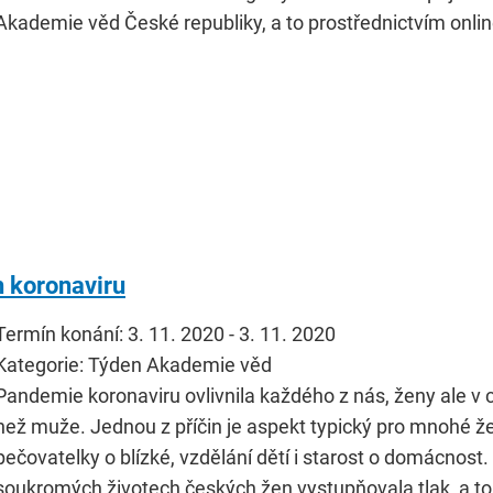
Akademie věd České republiky, a to prostřednictvím onli
 koronaviru
Termín konání: 3. 11. 2020 - 3. 11. 2020
Kategorie: Týden Akademie věd
Pandemie koronaviru ovlivnila každého z nás, ženy ale v c
než muže. Jednou z příčin je aspekt typický pro mnohé že
pečovatelky o blízké, vzdělání dětí i starost o domácnost.
soukromých životech českých žen vystupňovala tlak, a to 