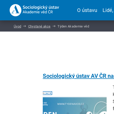
O ústavu
Lidé,
Úvod
Chystané akce
Týden Akademie věd
Sociologický ústav AV ČR n