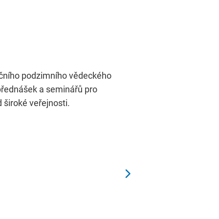
adičního podzimního vědeckého
přednášek a seminářů pro
široké veřejnosti.