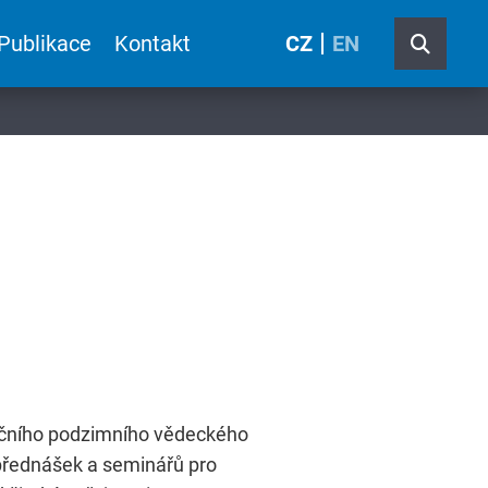
Publikace
Kontakt
CZ
EN
adičního podzimního vědeckého
přednášek a seminářů pro