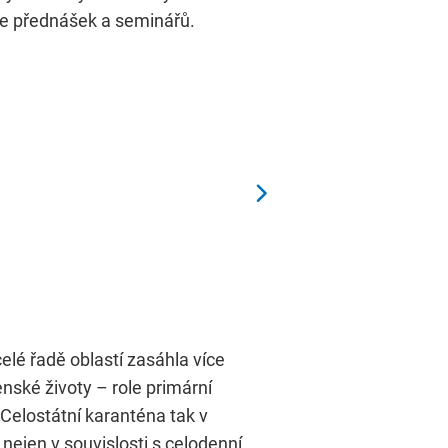
ne přednášek a seminářů.
elé řadě oblastí zasáhla více
nské životy – role primární
 Celostátní karanténa tak v
nejen v souvislosti s celodenní