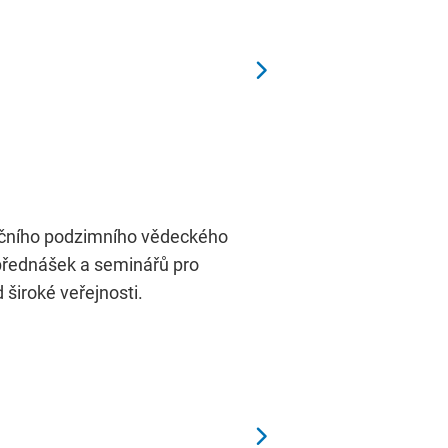
adičního podzimního vědeckého
přednášek a seminářů pro
široké veřejnosti.