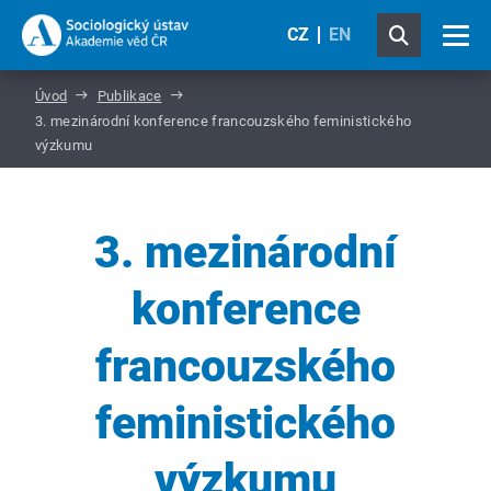
CZ
EN
Úvod
Publikace
3. mezinárodní konference francouzského feministického
výzkumu
3. mezinárodní
konference
francouzského
feministického
výzkumu