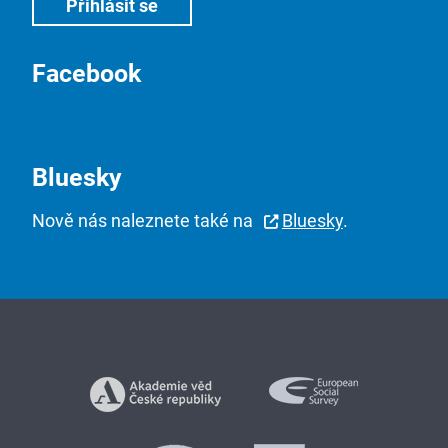
Facebook
Bluesky
Nově nás naleznete také na
Bluesky
.