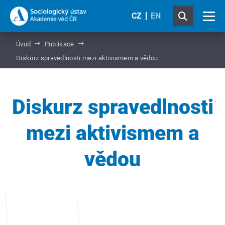
CZ
EN
Úvod
Publikace
Diskurz spravedlnosti mezi aktivismem a vědou
Diskurz spravedlnosti
mezi aktivismem a
vědou